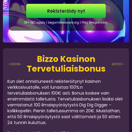
Rekisteröidy nyt
18+ T&C apply | begambleaware.org | Play Responsibly
Bizzo Kasinon
Tervetuliaisbonus
Kun olet onnistuneesti rekisteröitynyt kasinon
verkkosivustolle, voit lunastaa 100%:n
tervetuliaisbonuksen 100€ asti. Bonus koskee vain
ensimmäistä talletusta. Tervetuliaisbonuksen lisäksi olet
varmistanut 100 ilmaispyöräytystä Dig Dig Digger -
kolikkopeliin. Pienin talletussumma on 20€. Muistathan,
että 50 ilmaispyöräytystä saat välittömästi ja 50 sitten
24 tunnin kuluttua.