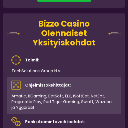
Bizzo Casino
Olennaiset
Yksityiskohdat
Toimii:
TechSolutions Group N.V.
Ohjelmistokehittäjät:
Amatic, BGaming, BetSoft, ELK, ISoftBet, NetEnt,
Pragmatic Play, Red Tiger Gaming, Swintt, Wazdan,
ja Yggdrasil
Pankkitoimintavaihtoehdot: