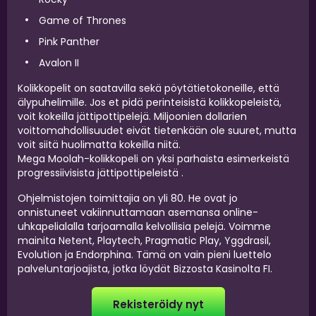
Game of Thrones
Pink Panther
Avalon II
Kolikkopelit on saatavilla sekä pöytätietokoneille, että
älypuhelimille. Jos et pidä perinteisistä kolikkopeleistä,
voit kokeilla jättipottipelejä. Miljoonien dollarien
voittomahdollisuudet eivät tietenkään ole suuret, mutta
voit siitä huolimatta kokeilla niitä.
Mega Moolah-kolikkopeli on yksi parhaista esimerkeistä
progressiivisista jättipottipeleistä .
Ohjelmistojen toimittajia on yli 80. He ovat jo
onnistuneet vakiinnuttamaan asemansa online-
uhkapelialalla tarjoamalla kelvollisia pelejä. Voimme
mainita Netent, Playtech, Pragmatic Play, Yggdrasil,
Evolution ja Endorphina. Tämä on vain pieni luettelo
palveluntarjoajista, jotka löydät Bizzosta Kasinolta FI.
Rekisteröidy nyt