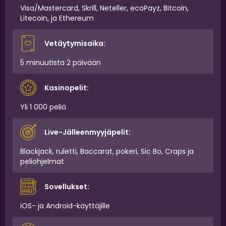
Visa/Mastercard, Skrill, Neteller, ecoPayz, Bitcoin,
Litecoin, ja Ethereum
Vetäytymisaika:
5 minuutista 2 päivään
Kasinopelit:
Yli 1 000 peliä
Live-Jälleenmyyjäpelit:
Blackjack, ruletti, Baccarat, pokeri, Sic Bo, Craps ja
peliohjelmat
Sovellukset:
iOS- ja Android-käyttäjille